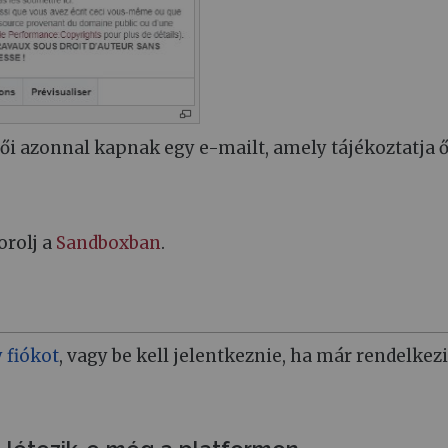
ői azonnal kapnak egy e-mailt, amely tájékoztatja ő
orolj a
Sandboxban
.
y fiókot
, vagy be kell jelentkeznie, ha már rendelkez