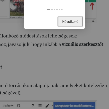
Következő
 különböző módosítások lehetségesek:
oz, javasoljuk, hogy inkább a
vizuális szerkesztőt
t
zhető forrásokon alapuljanak, amelyeket kötelezően
tségével).