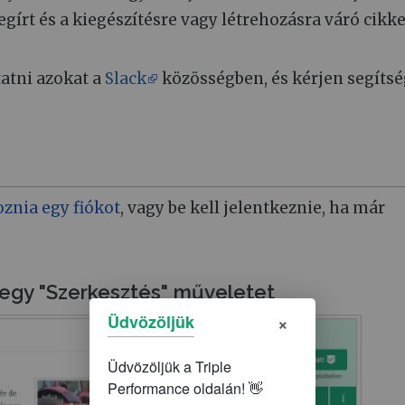
írt és a kiegészítésre vagy létrehozásra váró cikke
atni azokat a
Slack
közösségben, és kérjen segítsé
oznia egy fiókot
, vagy be kell jelentkeznie, ha már
 egy "Szerkesztés" műveletet
×
Üdvözöljük