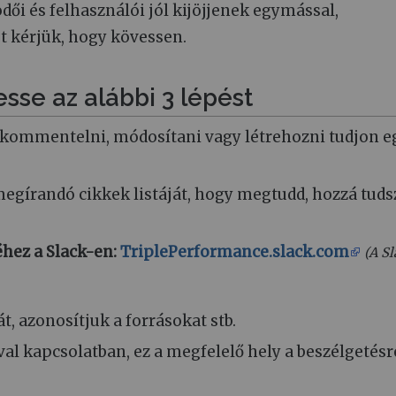
i és felhasználói jól kijöjjenek egymással,
t kérjük, hogy kövessen.
esse az alábbi 3 lépést
, kommentelni, módosítani vagy létrehozni tudjon e
egírandó cikkek listáját, hogy megtudd, hozzá tuds
hez a Slack-en:
TriplePerformance.slack.com
(A S
t, azonosítjuk a forrásokat stb.
l kapcsolatban, ez a megfelelő hely a beszélgetésr