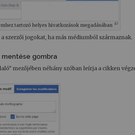
lemhez tartozó helyes hivatkozások megadásában
k a szerzői jogokat, ha más médiumból származnak.
ok mentése gombra
laló" mezőjében néhány szóban leírja a cikken végz