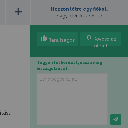
add
Hozzon létre egy fiókot,
vagy jelentkezzen be
notifications
thumb_up
Kövesd az
Tanulságos
oldalt
Tegyen fel kérdést, ossza meg
visszajelzését:
ítása