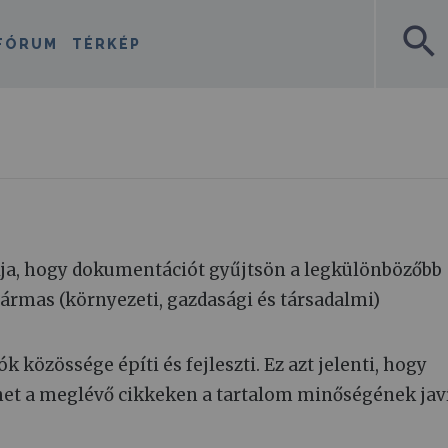
search
FÓRUM
TÉRKÉP
lja, hogy dokumentációt gyűjtsön a legkülönbözőbb
hármas (környezeti, gazdasági és társadalmi)
 közössége építi és fejleszti. Ez azt jelenti, hogy
het a meglévő cikkeken a tartalom minőségének jav