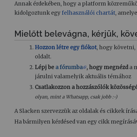
Annak érdekében, hogy a platform közreműködő
kidolgoztunk egy
felhasználói chartát
, amelye
Mielőtt belevágna, kérjük, köv
Hozzon létre egy fiókot
, hogy követni
oldalt.
Lépj be
a fórumba
, hogy megnézd
a m
járulni valamelyik aktuális témához
Csatlakozzon a hozzászólók közösségé
olyan, mint a Whatsapp, csak jobb :-)
A Slacken szervezzük az oldalak és cikkek írásá
Ha bármilyen kérdésed van egy cikk megírásáva