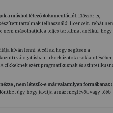
ljuk a máshol létező dokumentációt.
Először is,
 készített tartalmak felhasználói licenceit. Tehát ne
e nem másolhatjuk a teljes tartalmat anélkül, hogy
ja kíván lenni. A cél az, hogy segítsen a
özötti válogatásban, a kockázatok csökkentésében 
. A cikkeknek ezért pragmatikusnak és szintetikusn
gnézze
, nem létezik-e már valamilyen formábanaz
, dönthet úgy, hogy javítja a már meglévőt, vagy több