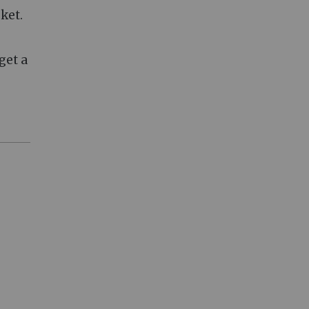
ket.
get a