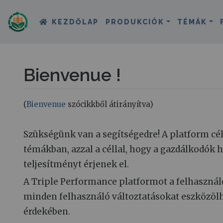
KEZDŐLAP
PRODUKCIÓK
TÉMÁK
Bienvenue !
(
Bienvenue
szócikkből átirányítva)
Ugrás:
navigáció
,
keresés
Szükségünk van a segítségedre! A platform cé
témákban, azzal a céllal, hogy a gazdálkodók 
teljesítményt érjenek el.
A Triple Performance platformot a felhasználók
minden felhasználó változtatásokat eszközöl
érdekében.