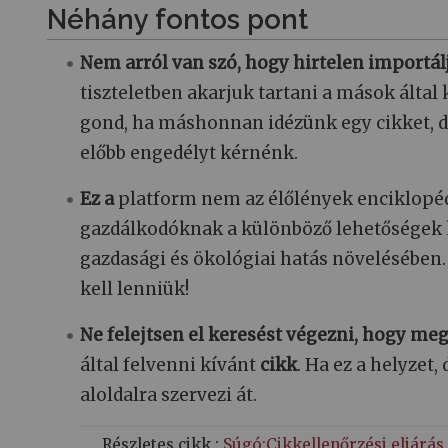
Néhány fontos pont
Nem arról van szó, hogy hirtelen importá
tiszteletben akarjuk tartani a mások által
gond, ha máshonnan idézünk egy cikket, d
előbb engedélyt kérnénk.
Ez a
platform nem az élőlények enciklopédiá
gazdálkodóknak a különböző lehetőségek k
gazdasági és ökológiai hatás növelésében
kell lenniük!
Ne felejtsen el keresést végezni, hogy me
által felvenni kívánt
cikk
. Ha ez a helyzet
aloldalra szervezi át.
Részletes cikk :
Súgó:Cikkellenőrzési eljárás