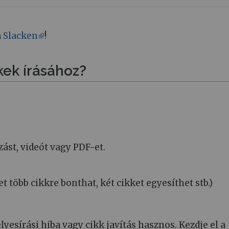
a
Slacken
!
kek írásához?
ást, videót vagy PDF-et.
t több cikkre bonthat, két cikket egyesíthet stb.)
lyesírási hiba vagy cikk javítás hasznos. Kezdje el a