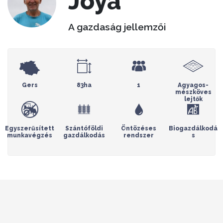
Joya
A gazdaság jellemzői
Gers
83ha
1
Agyagos-
mészköves
lejtők
Egyszerűsített
Szántóföldi
Öntözéses
Biogazdálkodá
munkavégzés
gazdálkodás
rendszer
s