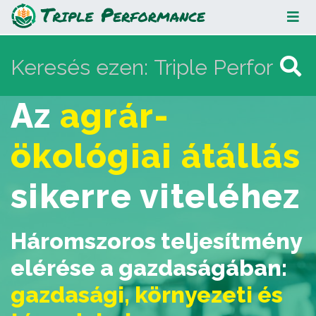
Triple Performance
Az
agrár-
Ugrás:
navigáció
,
keresés
ökológiai átállás
sikerre viteléhez
Háromszoros teljesítmény
elérése a gazdaságában:
gazdasági, környezeti és