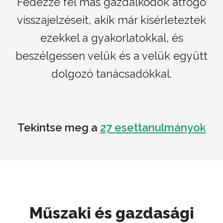
Fedezze fel más gazdálkodók átfogó
visszajelzéseit, akik már kísérleteztek
ezekkel a gyakorlatokkal, és
beszélgessen velük és a velük együtt
dolgozó tanácsadókkal.
Tekintse meg a
27 esettanulmányok
Műszaki és gazdasági