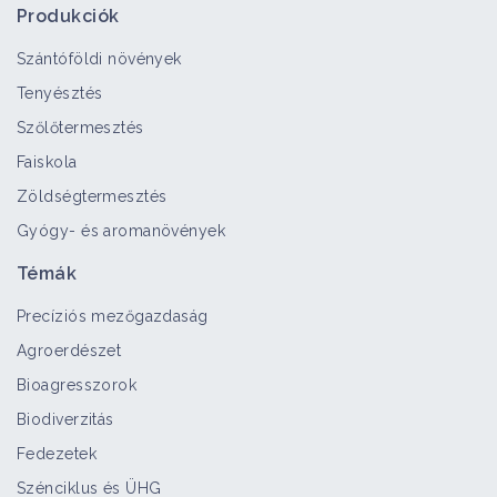
Produkciók
Szántóföldi növények
Tenyésztés
Szőlőtermesztés
Faiskola
Zöldségtermesztés
Gyógy- és aromanövények
Témák
Precíziós mezőgazdaság
Agroerdészet
Bioagresszorok
Biodiverzitás
Fedezetek
Szénciklus és ÜHG