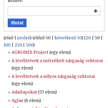
kezdve:
Mutat
(
első
|
utolsó
) (
előző 50
|
következő 50
) (
20
|
50
|
100
|
250
|
500
)
AGROMIX Project
(egy elem)
A levéltetvek a mérsékelt sárgaság vektorai
(egy elem)
A levéltetvek a súlyos sárgaság vektorai
(egy elem)
Adatlapokat
(57 elem)
Aglae
(6 elem)