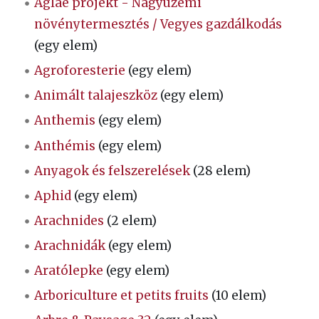
Aglae projekt - Nagyüzemi
növénytermesztés / Vegyes gazdálkodás
(egy elem)
Agroforesterie
(egy elem)
Animált talajeszköz
(egy elem)
Anthemis
(egy elem)
Anthémis
(egy elem)
Anyagok és felszerelések
(28 elem)
Aphid
(egy elem)
Arachnides
(2 elem)
Arachnidák
(egy elem)
Aratólepke
(egy elem)
Arboriculture et petits fruits
(10 elem)