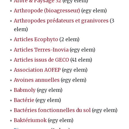
Arbre & Paysage 32
(egy elem)
Arthropode (bioagresseur)
(egy elem)
Arthropodes prédateurs et granivores
(3
elem)
Articles Ecophyto
(2 elem)
Articles Terres-Inovia
(egy elem)
Articles issus de GECO
(41 elem)
Association AOFEP
(egy elem)
Avoines annuelles
(egy elem)
Babmoly
(egy elem)
Bactérie
(egy elem)
Bactéries fonctionnelles du sol
(egy elem)
Baktériumok
(egy elem)