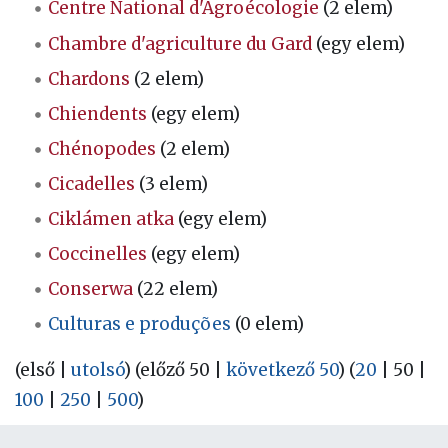
Centre National d'Agroécologie
(2 elem)
Chambre d'agriculture du Gard
(egy elem)
Chardons
(2 elem)
Chiendents
(egy elem)
Chénopodes
(2 elem)
Cicadelles
(3 elem)
Ciklámen atka
(egy elem)
Coccinelles
(egy elem)
Conserwa
(22 elem)
Culturas e produções
(0 elem)
(
első
|
utolsó
) (
előző 50
|
következő 50
) (
20
|
50
|
100
|
250
|
500
)