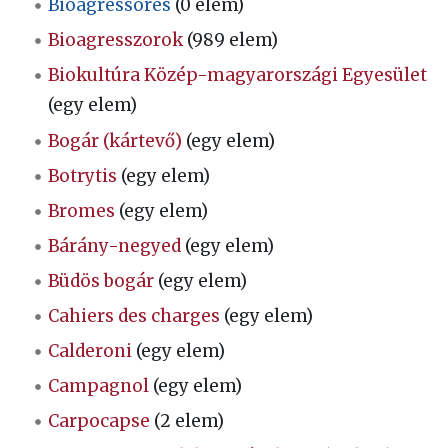
Bioagressores
(0 elem)
Bioagresszorok
(989 elem)
Biokultúra Közép-magyarországi Egyesület
(egy elem)
Bogár (kártevő)
(egy elem)
Botrytis
(egy elem)
Bromes
(egy elem)
Bárány-negyed
(egy elem)
Büdös bogár
(egy elem)
Cahiers des charges
(egy elem)
Calderoni
(egy elem)
Campagnol
(egy elem)
Carpocapse
(2 elem)