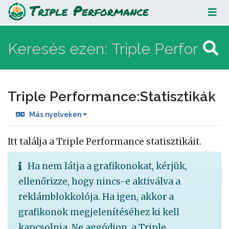
Statisztikák
Triple Performance
:
Statisztikák
Más nyelveken
Ugrás:
navigáció
,
keresés
Itt találja a Triple Performance statisztikáit.
Ha nem látja a grafikonokat, kérjük,
ellenőrizze, hogy nincs-e aktiválva a
reklámblokkolója. Ha igen, akkor a
grafikonok megjelenítéséhez ki kell
kapcsolnia. Ne aggódjon, a Triple