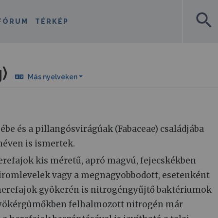
search
FÓRUM
TÉRKÉP
)
Más nyelveken
jébe és a pillangósvirágúak (Fabaceae) családjába
néven is ismertek.
herefajok kis méretű, apró magvú, fejecskékben
 sziromlevelek vagy a megnagyobbodott, esetenként
 herefajok gyökerén is nitrogéngyűjtő baktériumok
yökérgümőkben felhalmozott nitrogén már