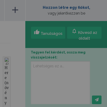
add
Hozzon létre egy fiókot,
vagy jelentkezzen be
notifications
thumb_up
Kövesd az
Tanulságos
oldalt
Tegyen fel kérdést, ossza meg
visszajelzését:
H
er
e
(n
öv
é
n
y