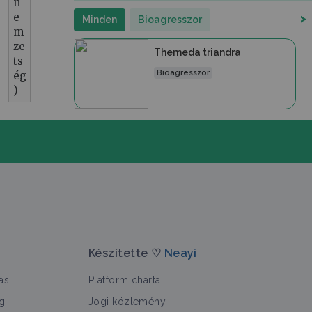
n
e
>
Minden
Bioagresszor
m
ze
Themeda triandra
ts
Bioagresszor
ég
)
Készítette ♡
Neayi
ás
Platform charta
gi
Jogi közlemény