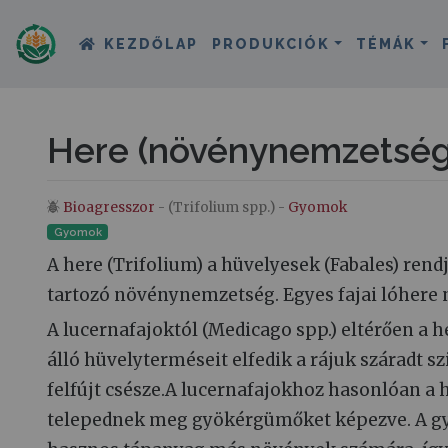
KEZDŐLAP
PRODUKCIÓK
TÉMÁK
Here (növénynemzetség
Bioagresszor
- (Trifolium spp.) -
Gyomok
Ugrás:
navigáció
,
keresés
Gyomok
A here (Trifolium) a hüvelyesek (Fabales) rend
tartozó növénynemzetség. Egyes fajai lóhere 
A lucernafajoktól (Medicago spp.) eltérően a 
álló hüvelyterméseit elfedik a rájuk száradt
felfújt csésze.A lucernafajokhoz hasonlóan a
telepednek meg gyökérgümőket képezve. A g