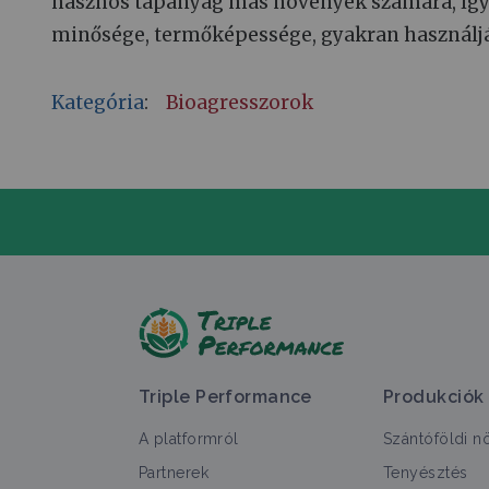
hasznos tápanyag más növények számára, így a 
minősége, termőképessége, gyakran használjá
Kategória
:
Bioagresszorok
T
Triple Performance
Produkciók
A platformról
Szántóföldi n
Partnerek
Tenyésztés