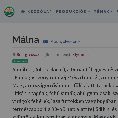
KEZDŐLAP
PRODUKCIÓK
TÉMÁK
Málna
Más nyelveken
Bioagresszor
- (Rubus idaeus) -
Gyomok
Ugrás:
navigáció
,
keresés
Gyomok
A málna (Rubus idaeus), a Dunántúl egyes rész
„Boldogasszony csipkéje” és a himpér, a néme
Magyarországon őshonos, föld alatti tarackokat
ritkán 7 tagúak, felül simák, alul gyapjasak, s
virágok fehérek, laza fürtökben vagy bugában 
terméscsoportja 30-40 nap alatt fejlődik ki és é
gyümölcs, konzervipari alapanyag. Magas vízi