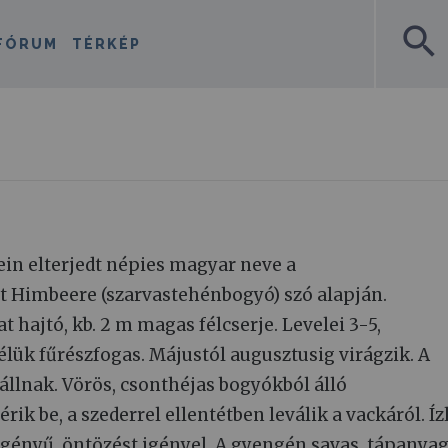
search
FÓRUM
TÉRKÉP
ein elterjedt népies magyar neve a
t Himbeere (szarvastehénbogyó) szó alapján.
 hajtó, kb. 2 m magas félcserje. Levelei 3-5,
zélük fűrészfogas. Májustól augusztusig virágzik. A
állnak. Vörös, csonthéjas bogyókból álló
rik be, a szederrel ellentétben leválik a vackáról. Íz
gényű, öntözést igényel. A gyengén savas, tápanya