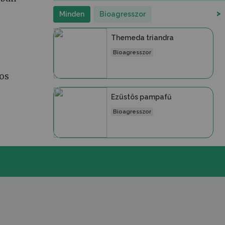
>
Minden
Bioagresszor
Themeda triandra
Bioagresszor
nos
Ezüstös pampafű
Bioagresszor