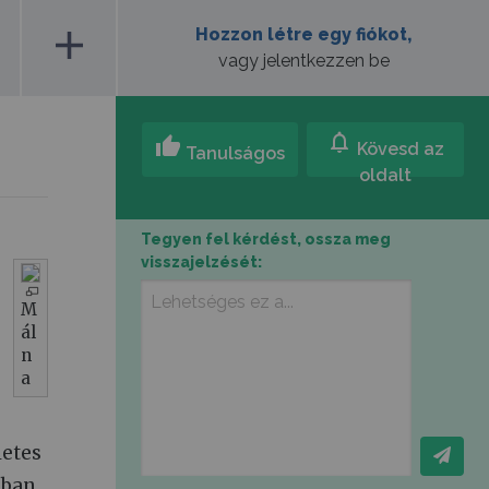
add
Hozzon létre egy fiókot,
vagy jelentkezzen be
notifications
thumb_up
Kövesd az
Tanulságos
oldalt
Tegyen fel kérdést, ossza meg
visszajelzését:
M
ál
n
a
letes
gban