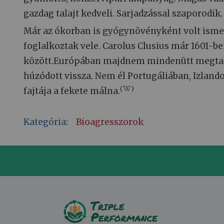
gazdag talajt kedveli. Sarjadzással szaporodik.
Már az ókorban is gyógynövényként volt isme
foglalkoztak vele. Carolus Clusius már 1601-be
között.Európában majdnem mindenütt megtalá
húzódott vissza. Nem él Portugáliában, Izlan
(
)
fajtája a fekete málna.
Kategória
:
Bioagresszorok
T