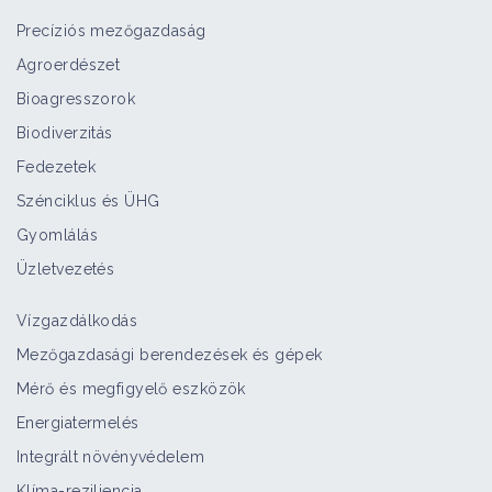
Precíziós mezőgazdaság
Agroerdészet
Bioagresszorok
Biodiverzitás
Fedezetek
Szénciklus és ÜHG
Gyomlálás
Üzletvezetés
Vízgazdálkodás
Mezőgazdasági berendezések és gépek
Mérő és megfigyelő eszközök
Energiatermelés
Integrált növényvédelem
Klíma-reziliencia