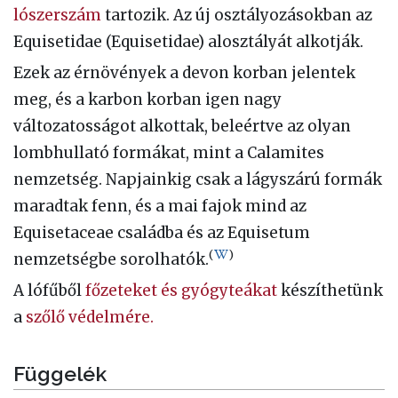
lószerszám
tartozik. Az új osztályozásokban az
Equisetidae (Equisetidae) alosztályát alkotják.
Ezek az érnövények a devon korban jelentek
meg, és a karbon korban igen nagy
változatosságot alkottak, beleértve az olyan
lombhullató formákat, mint a Calamites
nemzetség. Napjainkig csak a lágyszárú formák
maradtak fenn, és a mai fajok mind az
Equisetaceae családba és az Equisetum
(
)
nemzetségbe sorolhatók.
A lófűből
főzeteket és gyógyteákat
készíthetünk
a
szőlő védelmére.
Függelék