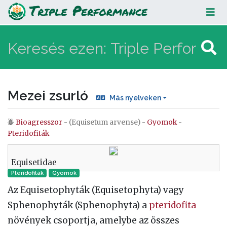
Mezei zsurló
Mezei zsurló
Más nyelveken
Bioagresszor
- (Equisetum arvense) -
Gyomok
-
Ugrás:
navigáció
,
keresés
Pteridofiták
Equisetidae
Pteridofiták
Gyomok
Az Equisetophyták (Equisetophyta) vagy
Sphenophyták (Sphenophyta) a
pteridofita
növények csoportja, amelybe az összes