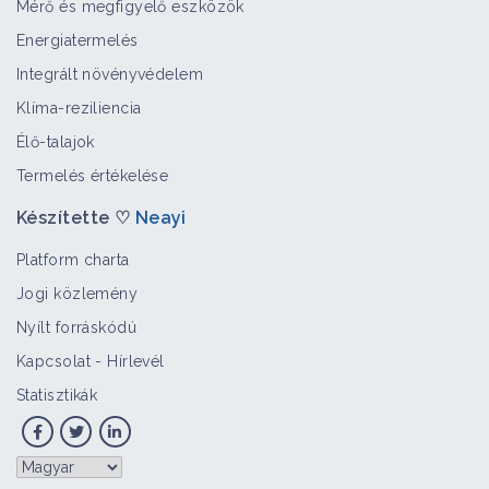
Mérő és megfigyelő eszközök
Energiatermelés
Integrált növényvédelem
Peronoszpórafélék
Klíma-reziliencia
Bioagresszor
Élő-talajok
Termelés értékelése
Készítette ♡
Neayi
Hagymarozsda
Bioagresszor
Platform charta
Jogi közlemény
Nyílt forráskódú
Lisztharmat
Kapcsolat
-
Hírlevél
Bioagresszor
Statisztikák
Almafavarasodás