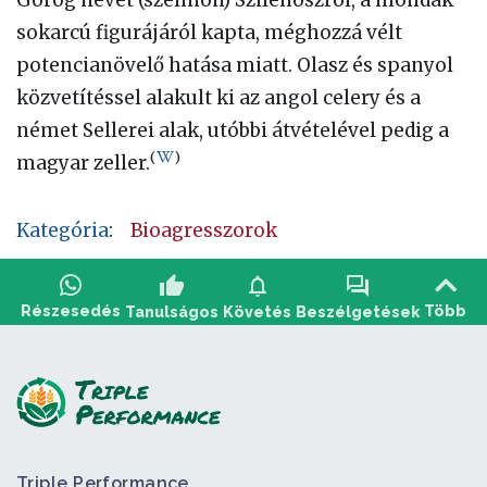
sokarcú figurájáról kapta, méghozzá vélt
potencianövelő hatása miatt. Olasz és spanyol
közvetítéssel alakult ki az angol celery és a
német Sellerei alak, utóbbi átvételével pedig a
(
)
magyar zeller.
Kategória
:
Bioagresszorok
thumb_up
notifications
forum
Részesedés
Több
Tanulságos
Követés
Beszélgetések
Tegyen fel kérdést, ossza meg visszajelzését:
Triple Performance