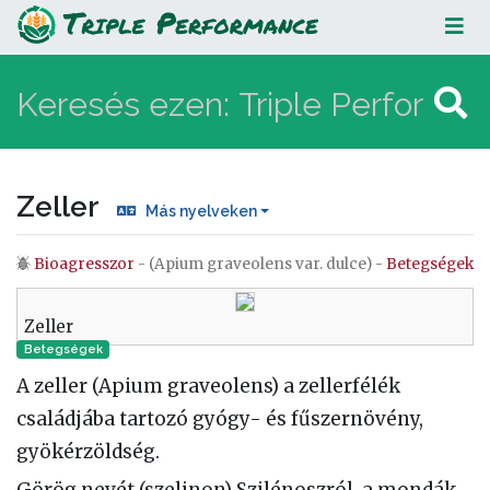
Zeller
Zeller
Más nyelveken
Bioagresszor
- (Apium graveolens var. dulce) -
Betegségek
Ugrás:
navigáció
,
keresés
Zeller
Betegségek
A zeller (Apium graveolens) a zellerfélék
családjába tartozó gyógy- és fűszernövény,
gyökérzöldség.
Görög nevét (szelinon) Szilénoszról, a mondák