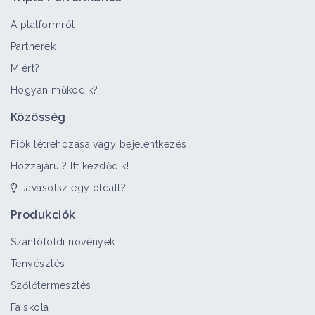
A platformról
Partnerek
Miért?
>
Minden
Bioagresszor
Tematikus portál
Műszaki lap
Hogyan működik?
Baktériumok
Közösség
Bioagresszor
Fiók létrehozása vagy bejelentkezés
Hozzájárul? Itt kezdődik!
Javasolsz egy oldalt?
Uborka
Bioagresszor
Produkciók
Szántóföldi növények
Tenyésztés
Spenót (növényfaj)
Szőlőtermesztés
Bioagresszor
Faiskola