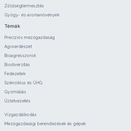
Zöldségtermesztés
Gyógy- és aromanövények
Fedett üszög
Bioagresszor
Témák
Precíziós mezőgazdaság
Agroerdészet
Burgonyavész
Bioagresszorok
Bioagresszor
Biodiverzitás
Fedezetek
Szénciklus és ÜHG
Fehér sömör
Gyomlálás
Bioagresszor
Üzletvezetés
Vízgazdálkodás
Kukorica-golyvásüszög
Mezőgazdasági berendezések és gépek
Bioagresszor