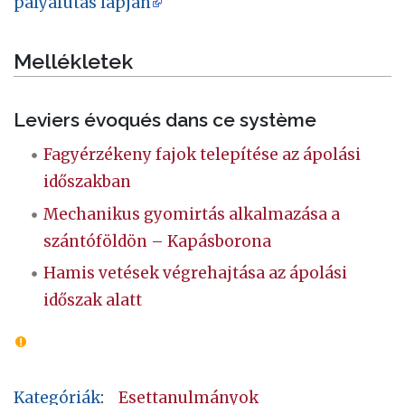
pályafutás lapján
Mellékletek
Leviers évoqués dans ce système
Fagyérzékeny fajok telepítése az ápolási
időszakban
Mechanikus gyomirtás alkalmazása a
szántóföldön – Kapásborona
Hamis vetések végrehajtása az ápolási
időszak alatt
Kategóriák
:
Esettanulmányok