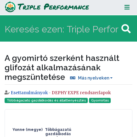
A gyomirtó szerként használt
glifozát alkalmazásának
megszüntetése
A gyomirtó szerként használt
glifozát alkalmazásának
megszüntetése
Más nyelveken
Esettanulmányok
-
DEPHY EXPE rendszerlapok
Ugrás:
navigáció
,
keresés
Többágazatú gazdálkodás és állattenyésztés
Gyomirtás
Yonne (megye)
Többágazatú
gazdálkodás