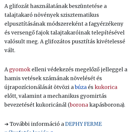
A glifozát használatának beszüntetése a
talajtakaró növények szisztematikus
elpusztításának módszereként a fagyérzékeny
és versengő fajok talajtakaróinak telepítésével
valósult meg. A glifozátos pusztítás kivételessé
vált.
A
gyomok
elleni védekezés megelőző jelleggel a
hamis vetések számának növelését és
újrapozícionálását ötvözi a
búza
és
kukorica
előtt, valamint a mechanikus gyomirtás
bevezetését kukoricánál (
borona
kapásborona).
➔ További információ a
DEPHY FERME